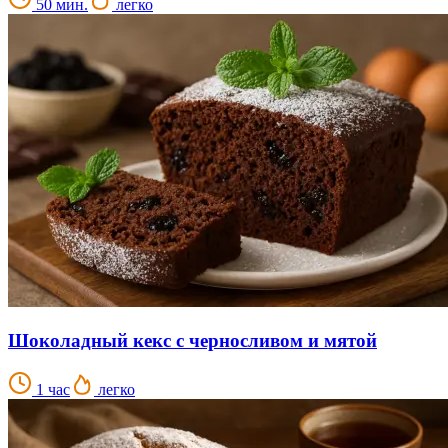
50 мин.
легко
Шоколадный кекс с черносливом и мятой
1 час
легко