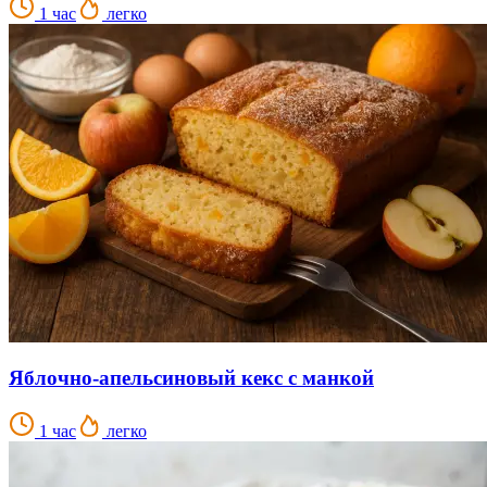
1 час
легко
Яблочно-апельсиновый кекс с манкой
1 час
легко