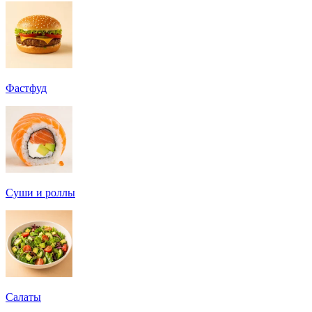
Фастфуд
Суши и роллы
Салаты