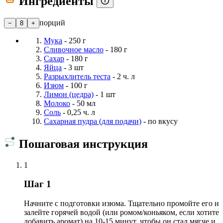
Ингредиенты
порций
−
8
+
Мука
- 250 г
Сливочное масло
- 180 г
Сахар
- 180 г
Яйца
- 3 шт
Разрыхлитель теста
- 2 ч. л
Изюм
- 100 г
Лимон (цедра)
- 1 шт
Молоко
- 50 мл
Соль
- 0,25 ч. л
Сахарная пудра (для подачи)
- по вкусу
Пошаговая инструкция
1
Шаг 1
Начните с подготовки изюма. Тщательно промойте его и
залейте горячей водой (или ромом/коньяком, если хотите
добавить аромат) на 10-15 минут, чтобы он стал мягче и