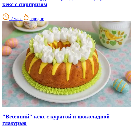
кекс с сюрпризом
2 часа
средне
"Весенний" кекс с курагой и шоколадной
глазурью