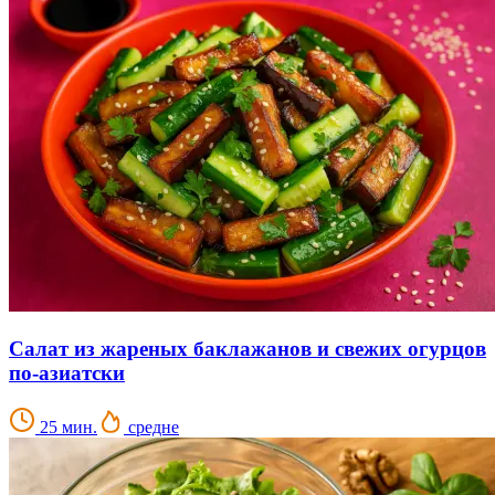
Салат из жареных баклажанов и свежих огурцов
по-азиатски
25 мин.
средне