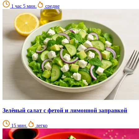
1 час 5 мин.
средне
Зелёный салат с фетой и лимонной заправкой
15 мин.
легко