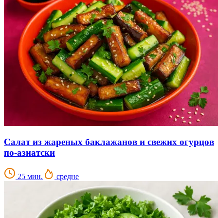
Салат из жареных баклажанов и свежих огурцов
по-азиатски
25 мин.
средне