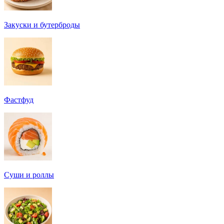
Закуски и бутерброды
Фастфуд
Суши и роллы