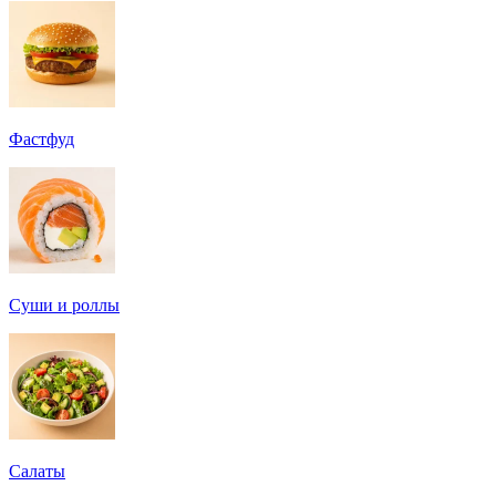
Фастфуд
Суши и роллы
Салаты