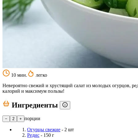
10 мин.
легко
Невероятно свежий и хрустящий салат из молодых огурцов, ре
калорий и максимум пользы!
Ингредиенты
порции
−
2
+
Огурцы свежие
- 2 шт
Редис
- 150 г