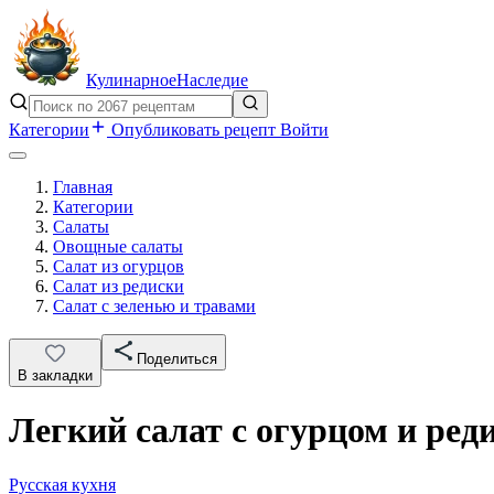
Кулинарное
Наследие
Категории
Опубликовать рецепт
Войти
Главная
Категории
Салаты
Овощные салаты
Салат из огурцов
Салат из редиски
Салат с зеленью и травами
Поделиться
В закладки
Легкий салат с огурцом и ред
Русская кухня