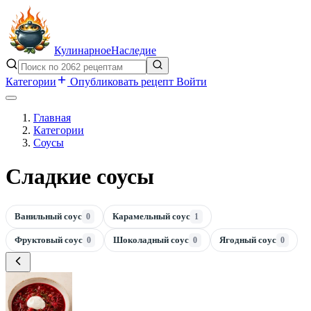
Кулинарное
Наследие
Категории
Опубликовать рецепт
Войти
Главная
Категории
Соусы
Сладкие соусы
Ванильный соус
Карамельный соус
0
1
Фруктовый соус
Шоколадный соус
Ягодный соус
0
0
0