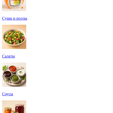
Суши и роллы
Салаты
Соусы