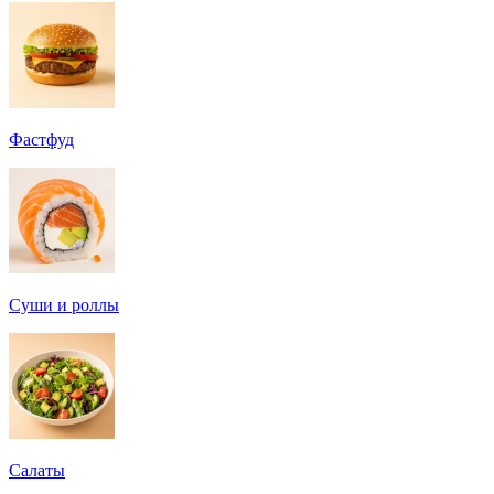
Фастфуд
Суши и роллы
Салаты