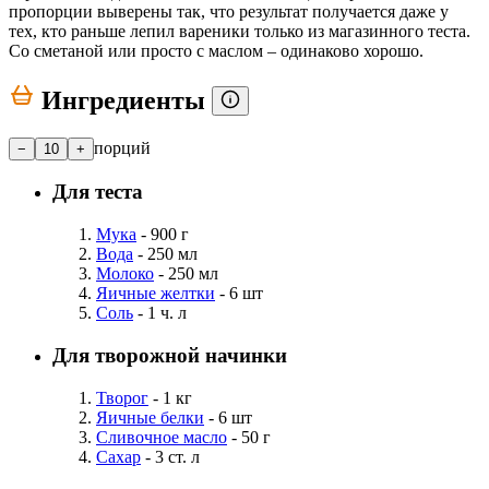
пропорции выверены так, что результат получается даже у
тех, кто раньше лепил вареники только из магазинного теста.
Со сметаной или просто с маслом – одинаково хорошо.
Ингредиенты
порций
−
10
+
Для теста
Мука
- 900 г
Вода
- 250 мл
Молоко
- 250 мл
Яичные желтки
- 6 шт
Соль
- 1 ч. л
Для творожной начинки
Творог
- 1 кг
Яичные белки
- 6 шт
Сливочное масло
- 50 г
Сахар
- 3 ст. л