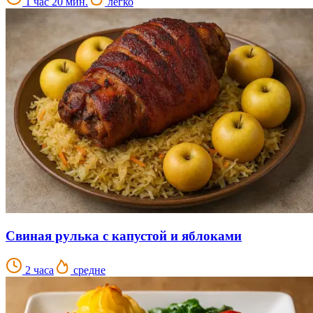
1 час 20 мин.
легко
Свиная рулька с капустой и яблоками
2 часа
средне