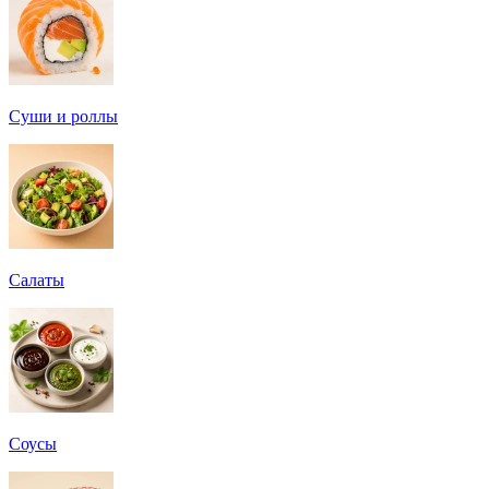
Суши и роллы
Салаты
Соусы