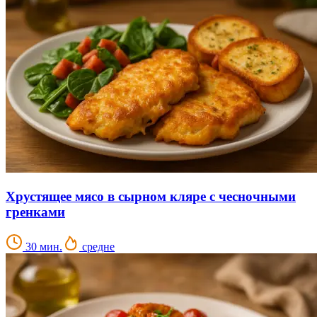
Хрустящее мясо в сырном кляре с чесночными
гренками
30 мин.
средне