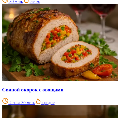
30 мин.
легко
Свиной окорок с овощами
2 часа 30 мин.
средне