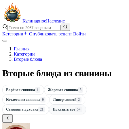
Кулинарное
Наследие
Категории
Опубликовать рецепт
Войти
Главная
Категории
Вторые блюда
Вторые блюда из свинины
Варёная свинина
Жареная свинина
1
5
Котлеты из свинины
Ливер свиной
0
2
Свинина в духовке
Показать все
21
5+