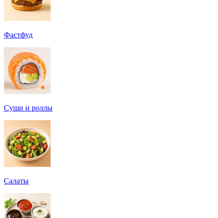
Фастфуд
Суши и роллы
Салаты