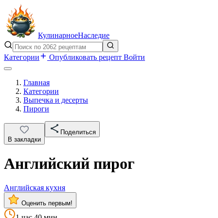
Кулинарное
Наследие
Категории
Опубликовать рецепт
Войти
Главная
Категории
Выпечка и десерты
Пироги
Поделиться
В закладки
Английский пирог
Английская кухня
Оценить первым!
1 час 40 мин.