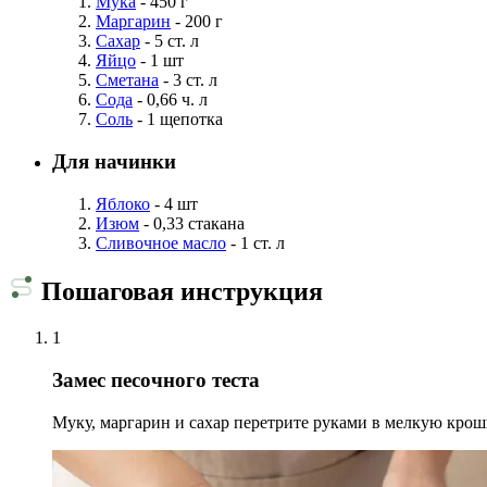
Мука
- 450 г
Маргарин
- 200 г
Сахар
- 5 ст. л
Яйцо
- 1 шт
Сметана
- 3 ст. л
Сода
- 0,66 ч. л
Соль
- 1 щепотка
Для начинки
Яблоко
- 4 шт
Изюм
- 0,33 стакана
Сливочное масло
- 1 ст. л
Пошаговая инструкция
1
Замес песочного теста
Муку, маргарин и сахар перетрите руками в мелкую крошку.