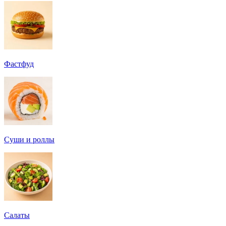
Фастфуд
Суши и роллы
Салаты