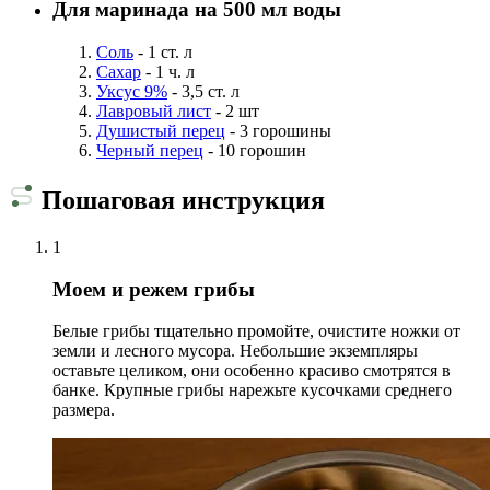
Для маринада на 500 мл воды
Соль
- 1 ст. л
Сахар
- 1 ч. л
Уксус 9%
- 3,5 ст. л
Лавровый лист
- 2 шт
Душистый перец
- 3 горошины
Черный перец
- 10 горошин
Пошаговая инструкция
1
Моем и режем грибы
Белые грибы тщательно промойте, очистите ножки от
земли и лесного мусора. Небольшие экземпляры
оставьте целиком, они особенно красиво смотрятся в
банке. Крупные грибы нарежьте кусочками среднего
размера.