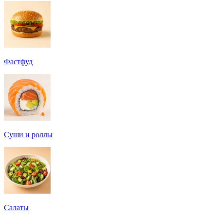
Фастфуд
Суши и роллы
Салаты