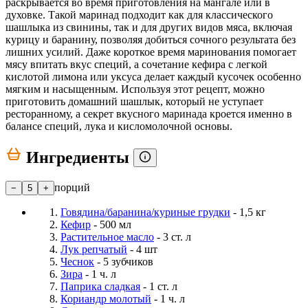
раскрывается во время приготовления на мангале или в
духовке. Такой маринад подходит как для классического
шашлыка из свинины, так и для других видов мяса, включая
курицу и баранину, позволяя добиться сочного результата без
лишних усилий. Даже короткое время маринования помогает
мясу впитать вкус специй, а сочетание кефира с легкой
кислотой лимона или уксуса делает каждый кусочек особенно
мягким и насыщенным. Используя этот рецепт, можно
приготовить домашний шашлык, который не уступает
ресторанному, а секрет вкусного маринада кроется именно в
балансе специй, лука и кисломолочной основы.
Ингредиенты
порций
−
5
+
Говядина/баранина/куриные грудки
- 1,5 кг
Кефир
- 500 мл
Растительное масло
- 3 ст. л
Лук репчатый
- 4 шт
Чеснок
- 5 зубчиков
Зира
- 1 ч. л
Паприка сладкая
- 1 ст. л
Кориандр молотый
- 1 ч. л