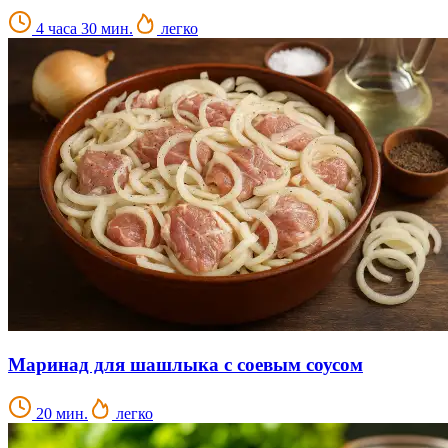
4 часа 30 мин.
легко
Маринад для шашлыка с соевым соусом
20 мин.
легко