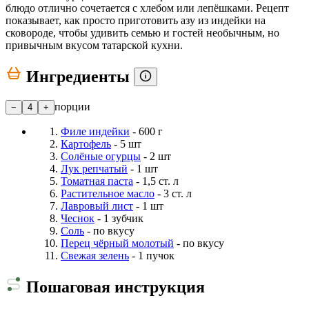
блюдо отлично сочетается с хлебом или лепёшками. Рецепт
показывает, как просто приготовить азу из индейки на
сковороде, чтобы удивить семью и гостей необычным, но
привычным вкусом татарской кухни.
Ингредиенты
порции
−
4
+
Филе индейки
- 600 г
Картофель
- 5 шт
Солёные огурцы
- 2 шт
Лук репчатый
- 1 шт
Томатная паста
- 1,5 ст. л
Растительное масло
- 3 ст. л
Лавровый лист
- 1 шт
Чеснок
- 1 зубчик
Соль
- по вкусу
Перец чёрный молотый
- по вкусу
Свежая зелень
- 1 пучок
Пошаговая инструкция