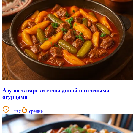
Азу по-татарски с говядиной и солеными
огурцами
1 час
средне