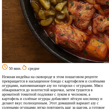
50 мин.
средне
Нежная индейка на сковороде в этом пошаговом рецепте
превращается в насыщенное блюдо с картофелем и солёными
огурцами, напоминающее азу по татарски с огурцами. Мясо
обжаривается до золотистой корочки, затем тушится в
ароматной томатной подливке с луком и чесноком, а
картофель и солёные огурцы добавляют лёгкую кислинку и
делают вкус полноценным. Этот домашний вариант азу с
солеными огурцами легко повторить шаг за шагом, а готовое