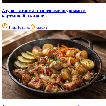
Азу по-татарски с солёными огурцами и
картошкой в казане
1 час 10 мин.
средне