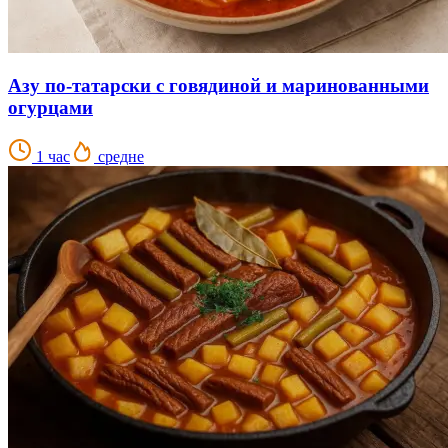
Азу по-татарски с говядиной и маринованными
огурцами
1 час
средне