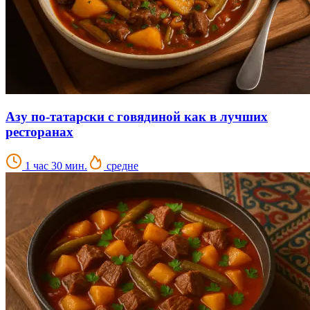
Азу по-татарски с говядиной как в лучших
ресторанах
1 час 30 мин.
средне