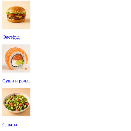
Фастфуд
Суши и роллы
Салаты