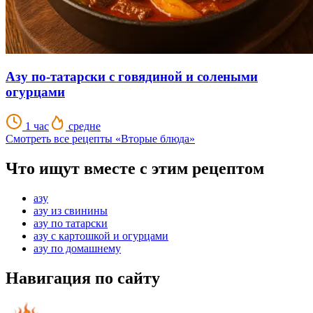
Азу по-татарски с говядиной и солеными
огурцами
1 час
средне
Смотреть все рецепты «Вторые блюда»
Что ищут вместе с этим рецептом
азу
азу из свинины
азу по татарски
азу с картошкой и огурцами
азу по домашнему
Навигация по сайту