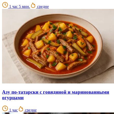
1 час 5 мин.
средне
Азу по-татарски с говядиной и маринованными
огурцами
1 час
средне