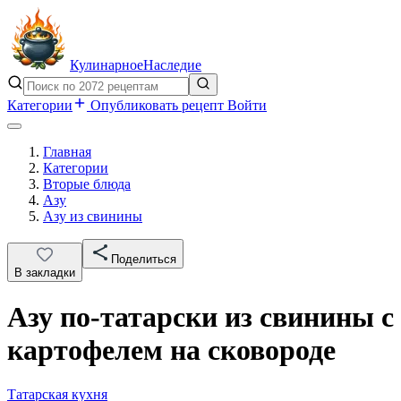
Кулинарное
Наследие
Категории
Опубликовать рецепт
Войти
Главная
Категории
Вторые блюда
Азу
Азу из свинины
Поделиться
В закладки
Азу по-татарски из свинины с
картофелем на сковороде
Татарская кухня