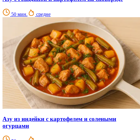
50 мин.
средне
Азу из индейки с картофелем и солеными
огурцами