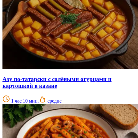
Азу по-татарски с солёными огурцами и
картошкой в казане
1 час 10 мин.
средне