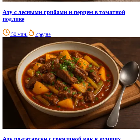
Азу с лесными грибами и перцем в томатной
подливе
50 мин.
средне
Азу по-татарски с говядиной как в лучших