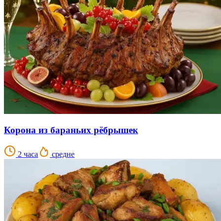
Корона из бараньих рёбрышек
2 часа
средне