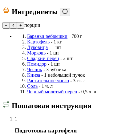
Ингредиенты
порции
−
4
+
Бараньи ребрышки
- 700 г
Картофель
- 1 кг
Луковица
- 1 шт
Морковь
- 1 шт
Сладкий перец
- 2 шт
Помидор
- 1 шт
Чеснок
- 3 зубчика
Кинза
- 1 небольшой пучок
Растительное масло
- 3 ст. л
Соль
- 1 ч. л
Черный молотый перец
- 0,5 ч. л
Пошаговая инструкция
1
Подготовка картофеля