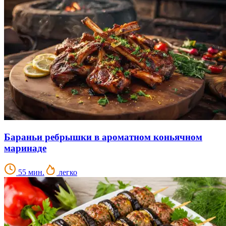
Бараньи ребрышки в ароматном коньячном
маринаде
55 мин.
легко