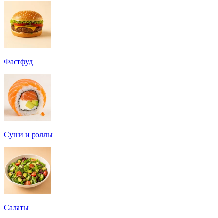
Фастфуд
Суши и роллы
Салаты