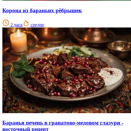
Корона из бараньих рёбрышек
2 часа
средне
Баранья печень в гранатово-медовом глазури -
восточный рецепт