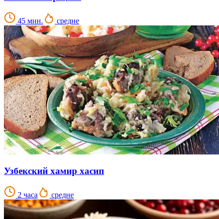
45 мин.
средне
Узбекский хамир хасип
2 часа
средне