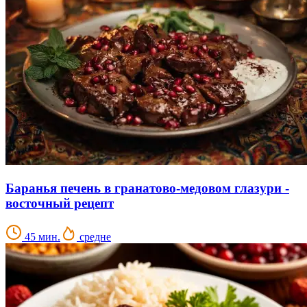
Баранья печень в гранатово-медовом глазури -
восточный рецепт
45 мин.
средне