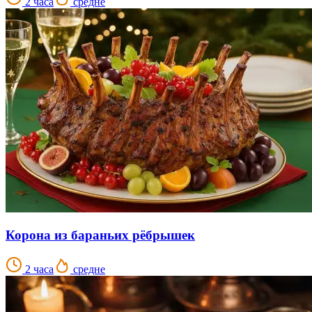
2 часа
средне
Корона из бараньих рёбрышек
2 часа
средне