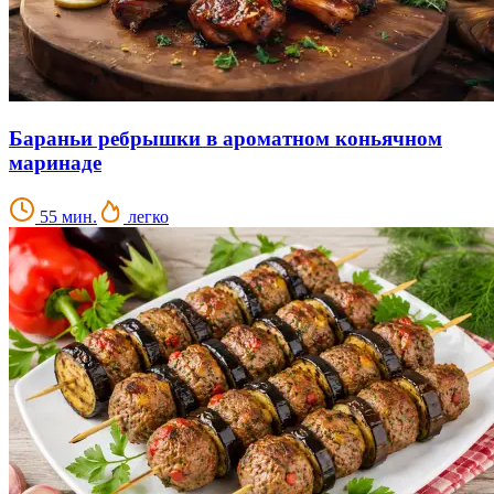
Бараньи ребрышки в ароматном коньячном
маринаде
55 мин.
легко