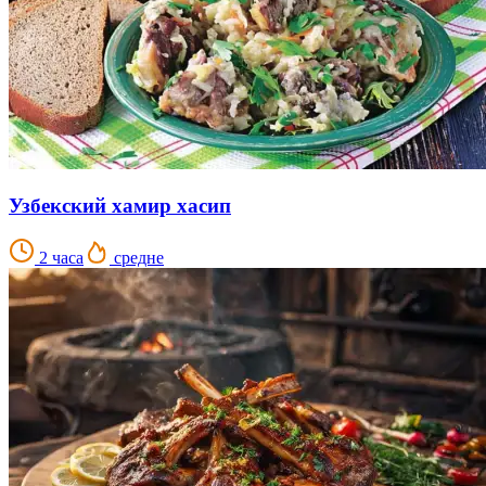
Узбекский хамир хасип
2 часа
средне