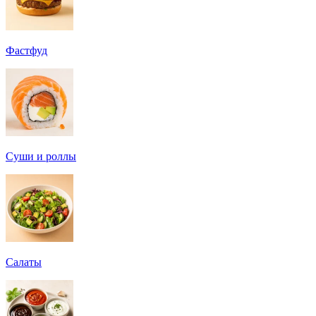
Фастфуд
Суши и роллы
Салаты