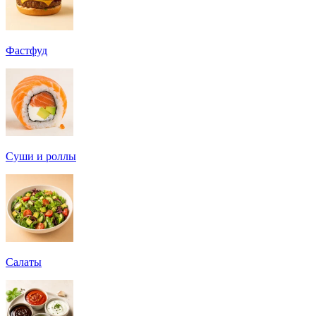
Фастфуд
Суши и роллы
Салаты