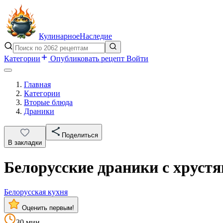
Кулинарное
Наследие
Категории
Опубликовать рецепт
Войти
Главная
Категории
Вторые блюда
Драники
Поделиться
В закладки
Белорусские драники с хруст
Белорусская кухня
Оценить первым!
30 мин.