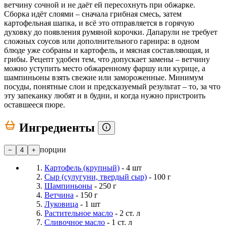
ветчину сочной и не даёт ей пересохнуть при обжарке.
Сборка идёт слоями – сначала грибная смесь, затем
картофельная шапка, и всё это отправляется в горячую
духовку до появления румяной корочки. Дапарули не требует
сложных соусов или дополнительного гарнира: в одном
блюде уже собраны и картофель, и мясная составляющая, и
грибы. Рецепт удобен тем, что допускает замены – ветчину
можно уступить место обжаренному фаршу или курице, а
шампиньоны взять свежие или замороженные. Минимум
посуды, понятные слои и предсказуемый результат – то, за что
эту запеканку любят и в будни, и когда нужно пристроить
оставшееся пюре.
Ингредиенты
порции
−
4
+
Картофель (крупный)
- 4 шт
Сыр (сулугуни, твердый сыр)
- 100 г
Шампиньоны
- 250 г
Ветчина
- 150 г
Луковица
- 1 шт
Растительное масло
- 2 ст. л
Сливочное масло
- 1 ст. л