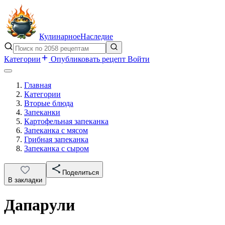
Кулинарное
Наследие
Категории
Опубликовать рецепт
Войти
Главная
Категории
Вторые блюда
Запеканки
Картофельная запеканка
Запеканка с мясом
Грибная запеканка
Запеканка с сыром
Поделиться
В закладки
Дапарули