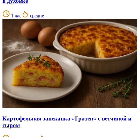
в духовке
1 час
средне
Картофельная запеканка «Гратен» с ветчиной и
сыром