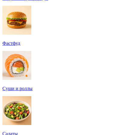
Фастфуд
Суши и роллы
Салаты