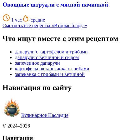
Овощные штрудли с мясной начинкой
1 час
средне
Смотреть все рецепты «Вторые блюда»
Что ищут вместе с этим рецептом
дапарули с картофелем и грибами
дапарули с ветчиной и сыром
запеченное дапарули
картофельная запеканка с грибами
запеканка с грибами и ветчиной
Навигация по сайту
Кулинарное Наследие
© 2024–2026
Навигация