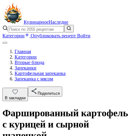
Кулинарное
Наследие
Категории
Опубликовать рецепт
Войти
Главная
Категории
Вторые блюда
Запеканки
Картофельная запеканка
Запеканка с мясом
Поделиться
В закладки
Фаршированный картофель
с курицей и сырной
шапочкой