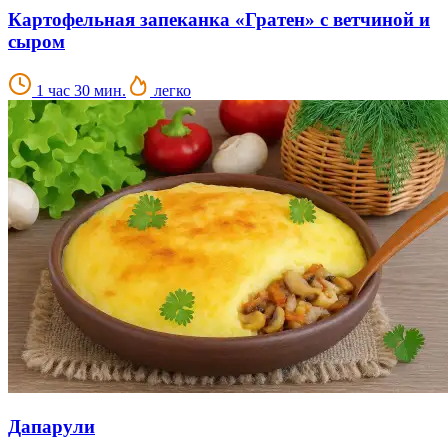
Картофельная запеканка «Гратен» с ветчиной и
сыром
1 час 30 мин.
легко
Дапарули