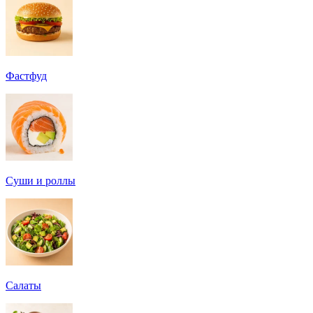
Фастфуд
Суши и роллы
Салаты