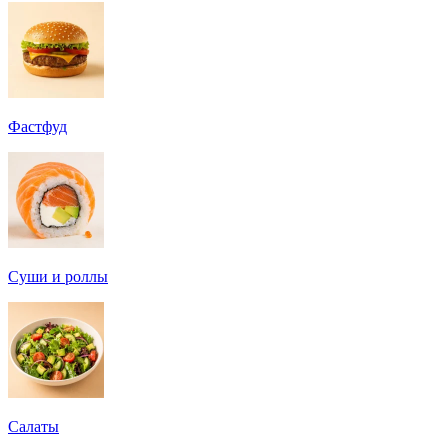
Фастфуд
Суши и роллы
Салаты