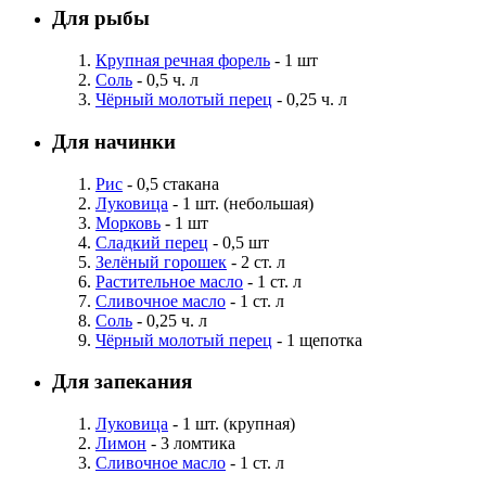
Для рыбы
Крупная речная форель
- 1 шт
Соль
- 0,5 ч. л
Чёрный молотый перец
- 0,25 ч. л
Для начинки
Рис
- 0,5 стакана
Луковица
- 1 шт. (небольшая)
Морковь
- 1 шт
Сладкий перец
- 0,5 шт
Зелёный горошек
- 2 ст. л
Растительное масло
- 1 ст. л
Сливочное масло
- 1 ст. л
Соль
- 0,25 ч. л
Чёрный молотый перец
- 1 щепотка
Для запекания
Луковица
- 1 шт. (крупная)
Лимон
- 3 ломтика
Сливочное масло
- 1 ст. л