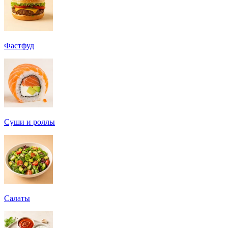
Фастфуд
Суши и роллы
Салаты