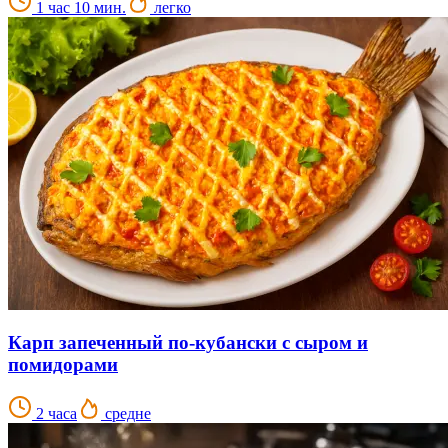
1 час 10 мин.
легко
Карп запеченный по-кубански с сыром и
помидорами
2 часа
средне