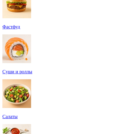
Фастфуд
Суши и роллы
Салаты