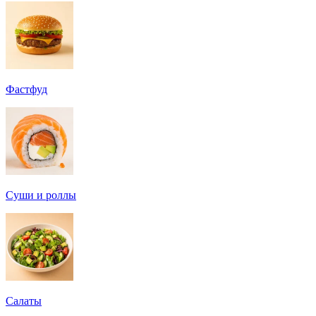
Фастфуд
Суши и роллы
Салаты