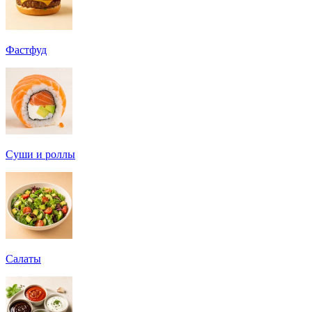
Фастфуд
Суши и роллы
Салаты