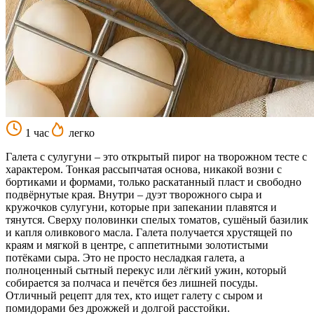
1 час
легко
Галета с сулугуни – это открытый пирог на творожном тесте с
характером. Тонкая рассыпчатая основа, никакой возни с
бортиками и формами, только раскатанный пласт и свободно
подвёрнутые края. Внутри – дуэт творожного сыра и
кружочков сулугуни, которые при запекании плавятся и
тянутся. Сверху половинки спелых томатов, сушёный базилик
и капля оливкового масла. Галета получается хрустящей по
краям и мягкой в центре, с аппетитными золотистыми
потёками сыра. Это не просто несладкая галета, а
полноценный сытный перекус или лёгкий ужин, который
собирается за полчаса и печётся без лишней посуды.
Отличный рецепт для тех, кто ищет галету с сыром и
помидорами без дрожжей и долгой расстойки.