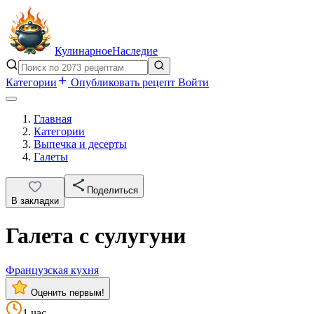
Кулинарное
Наследие
Категории
Опубликовать рецепт
Войти
Главная
Категории
Выпечка и десерты
Галеты
Поделиться
В закладки
Галета с сулугуни
Французская кухня
Оценить первым!
1 час