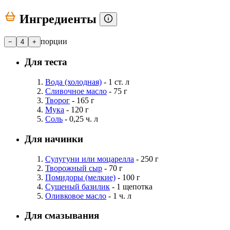
Ингредиенты
порции
−
4
+
Для теста
Вода (холодная)
- 1 ст. л
Сливочное масло
- 75 г
Творог
- 165 г
Мука
- 120 г
Соль
- 0,25 ч. л
Для начинки
Сулугуни или моцарелла
- 250 г
Творожный сыр
- 70 г
Помидоры (мелкие)
- 100 г
Сушеный базилик
- 1 щепотка
Оливковое масло
- 1 ч. л
Для смазывания