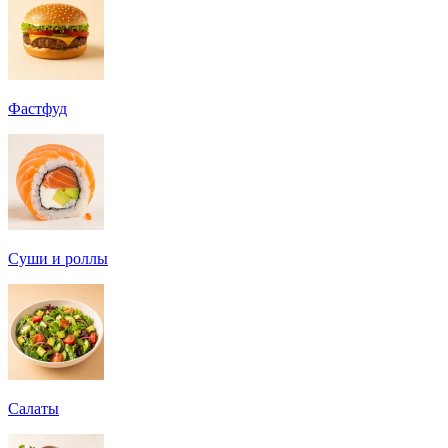
Фастфуд
Суши и роллы
Салаты