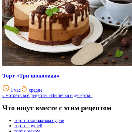
Торт «Три шоколада»
1 час
средне
Смотреть все рецепты «Выпечка и десерты»
Что ищут вместе с этим рецептом
торт с творожным суфле
торт с грушей
торт с маком