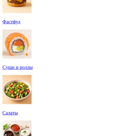
Фастфуд
Суши и роллы
Салаты