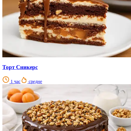
Торт Сникерс
1 час
средне