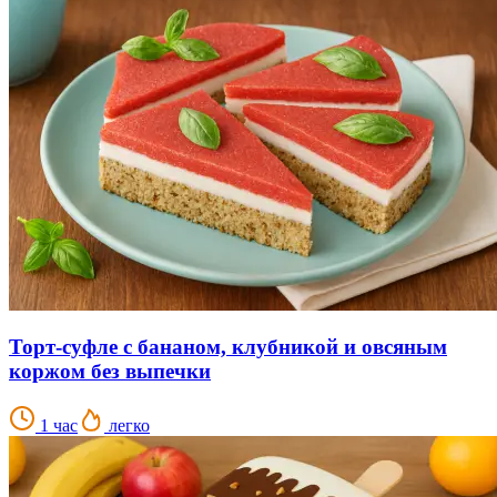
Торт-суфле с бананом, клубникой и овсяным
коржом без выпечки
1 час
легко