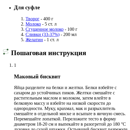
Для суфле
Творог
- 400 г
Молоко
- 5 ст. л
Сгущенное молоко
- 100 г
Сливки (33-37%)
- 200 мл
Желатин
- 1 ст. л
Пошаговая инструкция
1
Маковый бисквит
Яйца разделите на белки и желтки. Белки взбейте с
сахаром до устойчивых пиков. Желтки смешайте с
растительным маслом и молоком, затем влейте в
белковую массу и взбейте на низкой скорости до
однородности. Муку, крахмал, мак и разрыхлитель
смешайте в отдельной миске и всыпьте в яичную смесь.
Перемешайте лопаткой. Переложите тесто в форму
диаметром 18-20 см и выпекайте в разогретой до 180 °С
духовке до сухой шпажки. Остывший бисквит разрежьте