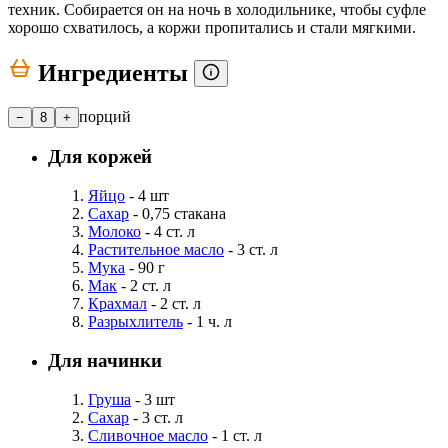
техник. Собирается он на ночь в холодильнике, чтобы суфле
хорошо схватилось, а коржи пропитались и стали мягкими.
Ингредиенты
порций
−
8
+
Для коржей
Яйцо
- 4 шт
Сахар
- 0,75 стакана
Молоко
- 4 ст. л
Растительное масло
- 3 ст. л
Мука
- 90 г
Мак
- 2 ст. л
Крахмал
- 2 ст. л
Разрыхлитель
- 1 ч. л
Для начинки
Груша
- 3 шт
Сахар
- 3 ст. л
Сливочное масло
- 1 ст. л