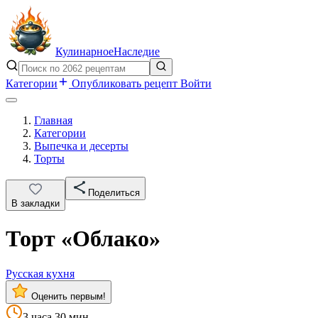
Кулинарное
Наследие
Категории
Опубликовать рецепт
Войти
Главная
Категории
Выпечка и десерты
Торты
Поделиться
В закладки
Торт «Облако»
Русская кухня
Оценить первым!
3 часа 30 мин.