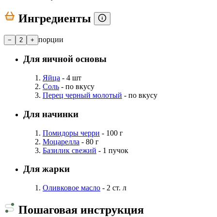
Ингредиенты
порции
−
2
+
Для яичной основы
Яйца
- 4 шт
Соль
- по вкусу
Перец черный молотый
- по вкусу
Для начинки
Помидоры черри
- 100 г
Моцарелла
- 80 г
Базилик свежий
- 1 пучок
Для жарки
Оливковое масло
- 2 ст. л
Пошаговая инструкция