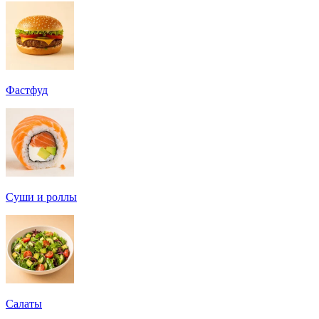
Фастфуд
Суши и роллы
Салаты