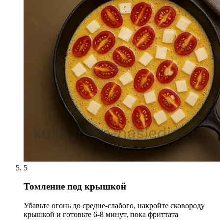
5
Томление под крышкой
Убавьте огонь до средне-слабого, накройте сковороду
крышкой и готовьте 6-8 минут, пока фриттата