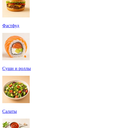
Фастфуд
Суши и роллы
Салаты