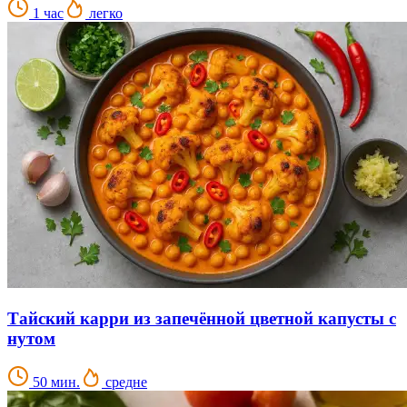
1 час
легко
Тайский карри из запечённой цветной капусты с
нутом
50 мин.
средне