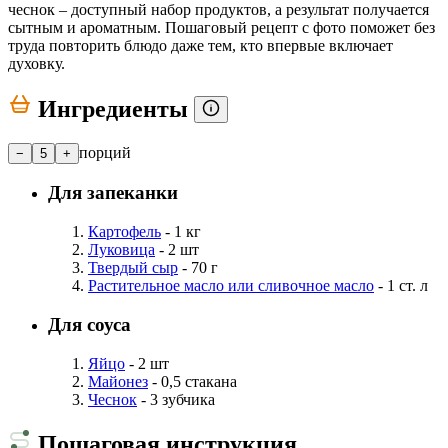
чеснок – доступный набор продуктов, а результат получается
сытным и ароматным. Пошаговый рецепт с фото поможет без
труда повторить блюдо даже тем, кто впервые включает
духовку.
Ингредиенты
порций
−
5
+
Для запеканки
Картофель
- 1 кг
Луковица
- 2 шт
Твердый сыр
- 70 г
Растительное масло или сливочное масло
- 1 ст. л
Для соуса
Яйцо
- 2 шт
Майонез
- 0,5 стакана
Чеснок
- 3 зубчика
Пошаговая инструкция