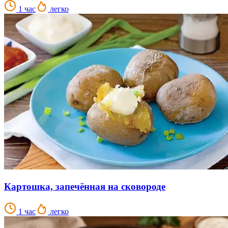
1 час
легко
Картошка, запечённая на сковороде
1 час
легко