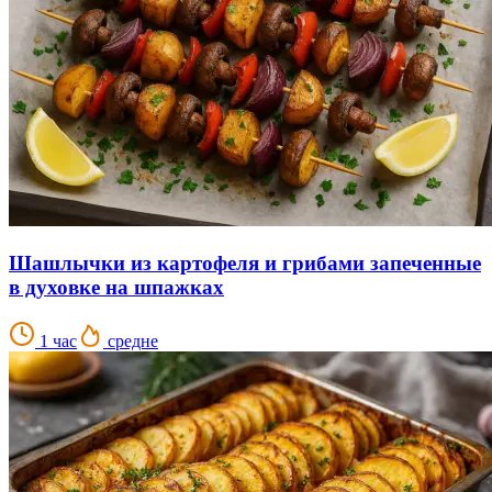
Шашлычки из картофеля и грибами запеченные
в духовке на шпажках
1 час
средне