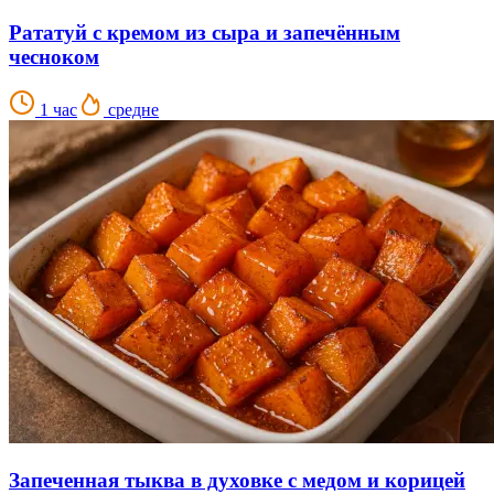
Рататуй с кремом из сыра и запечённым
чесноком
1 час
средне
Запеченная тыква в духовке с медом и корицей