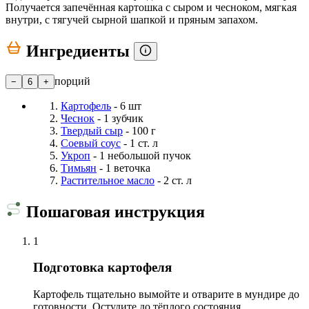
Получается запечённая картошка с сыром и чесноком, мягкая
внутри, с тягучей сырной шапкой и пряным запахом.
Ингредиенты
порций
−
6
+
Картофель
- 6 шт
Чеснок
- 1 зубчик
Твердый сыр
- 100 г
Соевый соус
- 1 ст. л
Укроп
- 1 небольшой пучок
Тимьян
- 1 веточка
Растительное масло
- 2 ст. л
Пошаговая инструкция
1
Подготовка картофеля
Картофель тщательно вымойте и отварите в мундире до
готовности. Остудите до тёплого состояния.