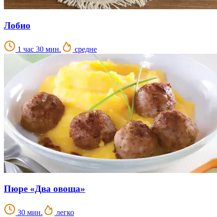
Лобио
1 час 30 мин.
средне
Пюре «Два овоща»
30 мин.
легко