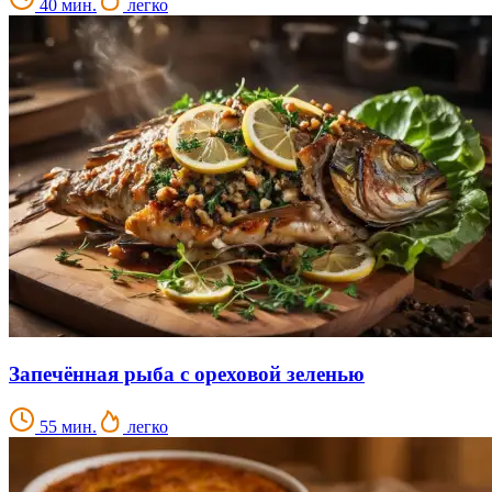
40 мин.
легко
Запечённая рыба с ореховой зеленью
55 мин.
легко