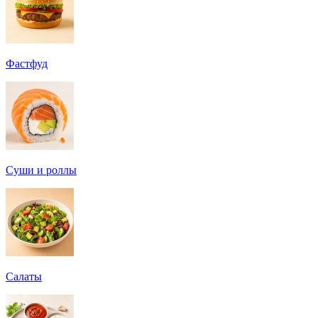
Фастфуд
Суши и роллы
Салаты