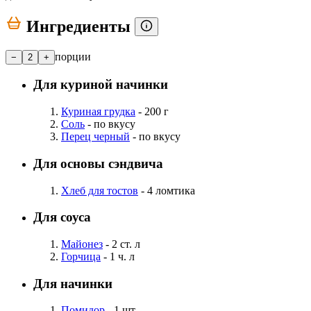
Ингредиенты
порции
−
2
+
Для куриной начинки
Куриная грудка
- 200 г
Соль
- по вкусу
Перец черный
- по вкусу
Для основы сэндвича
Хлеб для тостов
- 4 ломтика
Для соуса
Майонез
- 2 ст. л
Горчица
- 1 ч. л
Для начинки
Помидор
- 1 шт