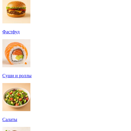
Фастфуд
Суши и роллы
Салаты