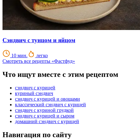
Сэндвич с тунцом и яйцом
10 мин.
легко
Смотреть все рецепты «Фастфуд»
Что ищут вместе с этим рецептом
сэндвич с курицей
куриный сэндвич
сэндвич с курицей и овощами
классический сэндвич с курицей
сэндвич с куриной грудкой
сэндвич с курицей и сыром
домашний сэндвич с курицей
Навигация по сайту