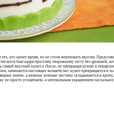
ех, кто ценит время, но не готов жертвовать вкусом. Представь
игается благодаря простому творожному тесту без дрожжей, кото
ь самый вкусный кулич к Пасхе, не превращая кухню в пекарски
воен, начинается настоящее волшебство: кулич превращается в х
щные линии, а нежные зеленые листики складываются в крону, со
чку не просто угощением, а центральным украшением пасхальног