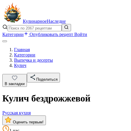
Кулинарное
Наследие
Категории
Опубликовать рецепт
Войти
Главная
Категории
Выпечка и десерты
Кулич
Поделиться
В закладки
Кулич бездрожжевой
Русская кухня
Оценить первым!
1 час