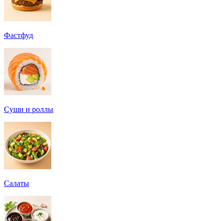
Фастфуд
Суши и роллы
Салаты