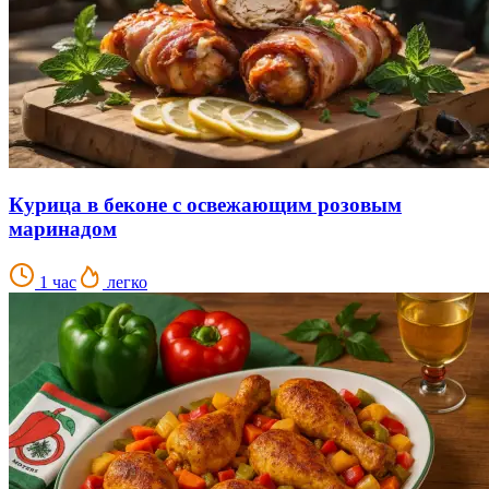
Курица в беконе с освежающим розовым
маринадом
1 час
легко