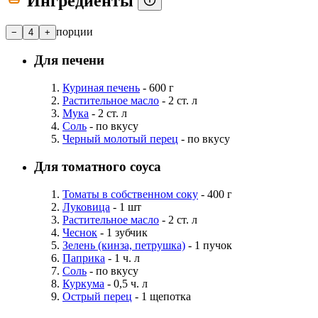
Ингредиенты
порции
−
4
+
Для печени
Куриная печень
- 600 г
Растительное масло
- 2 ст. л
Мука
- 2 ст. л
Соль
- по вкусу
Черный молотый перец
- по вкусу
Для томатного соуса
Томаты в собственном соку
- 400 г
Луковица
- 1 шт
Растительное масло
- 2 ст. л
Чеснок
- 1 зубчик
Зелень (кинза, петрушка)
- 1 пучок
Паприка
- 1 ч. л
Соль
- по вкусу
Куркума
- 0,5 ч. л
Острый перец
- 1 щепотка