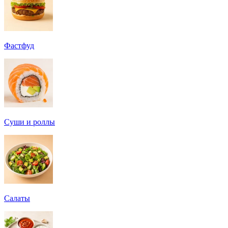
Фастфуд
Суши и роллы
Салаты