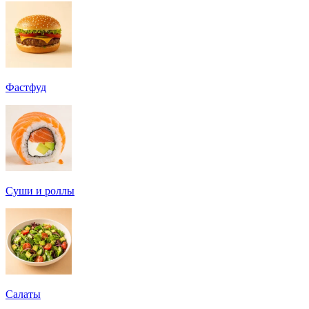
Фастфуд
Суши и роллы
Салаты