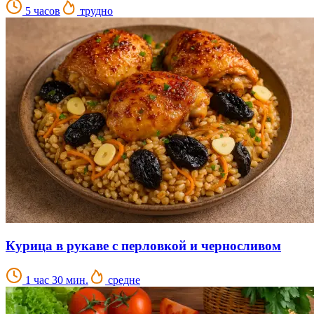
5 часов
трудно
Курица в рукаве с перловкой и черносливом
1 час 30 мин.
средне