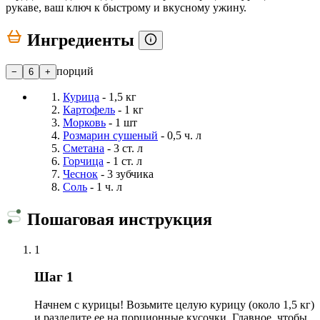
рукаве, ваш ключ к быстрому и вкусному ужину.
Ингредиенты
порций
−
6
+
Курица
- 1,5 кг
Картофель
- 1 кг
Морковь
- 1 шт
Розмарин сушеный
- 0,5 ч. л
Сметана
- 3 ст. л
Горчица
- 1 ст. л
Чеснок
- 3 зубчика
Соль
- 1 ч. л
Пошаговая инструкция
1
Шаг 1
Начнем с курицы! Возьмите целую курицу (около 1,5 кг)
и разделите ее на порционные кусочки. Главное, чтобы