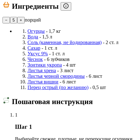
Ингредиенты
порций
−
5
+
Огурцы
- 1,7 кг
Вода
- 1,5 л
Соль (каменная, не йодированная)
- 2 ст. л
Сахар
- 1 ст. л
Уксус 9%
- 1 ст. л
Чеснок
- 6 зубчиков
Зонтики укропа
- 4 шт
Листья хрена
- 3 лист
Листья черной смородины
- 6 лист
Листья вишни
- 6 лист
Перец острый (по желанию)
- 0,5 шт
Пошаговая инструкция
1
Шаг 1
Выбирайте свежие, плотные, не переросшие огурчики,