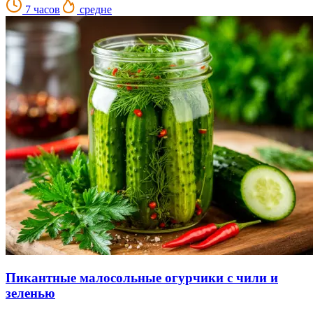
7 часов
средне
Пикантные малосольные огурчики с чили и
зеленью