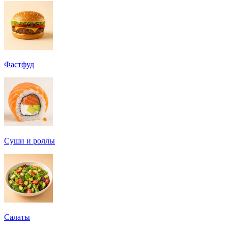
Фастфуд
Суши и роллы
Салаты