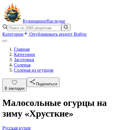
Кулинарное
Наследие
Категории
Опубликовать рецепт
Войти
Главная
Категории
Заготовки
Соленья
Соленья из огурцов
Поделиться
В закладки
Малосольные огурцы на
зиму «Хрусткие»
Русская кухня