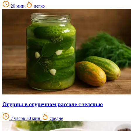
20 мин.
легко
Огурцы в огуречном рассоле с зеленью
7 часов 30 мин.
средне