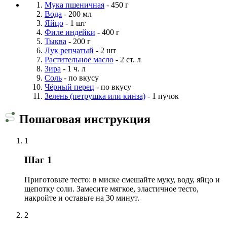
Мука пшеничная
- 450 г
Вода
- 200 мл
Яйцо
- 1 шт
Филе индейки
- 400 г
Тыква
- 200 г
Лук репчатый
- 2 шт
Растительное масло
- 2 ст. л
Зира
- 1 ч. л
Соль
- по вкусу
Чёрный перец
- по вкусу
Зелень (петрушка или кинза)
- 1 пучок
Пошаговая инструкция
1
Шаг 1
Приготовьте тесто: в миске смешайте муку, воду, яйцо и
щепотку соли. Замесите мягкое, эластичное тесто,
накройте и оставьте на 30 минут.
2