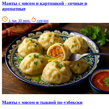
Манты с мясом и картошкой - сочные и
ароматные
1 час 30 мин.
средне
Манты с мясом и тыквой по-узбекски