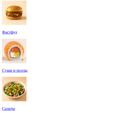
Фастфуд
Суши и роллы
Салаты