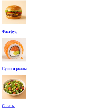
Фастфуд
Суши и роллы
Салаты