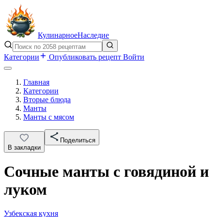
Кулинарное
Наследие
Категории
Опубликовать рецепт
Войти
Главная
Категории
Вторые блюда
Манты
Манты с мясом
Поделиться
В закладки
Сочные манты с говядиной и
луком
Узбекская кухня