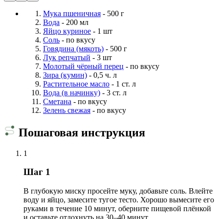
Мука пшеничная
- 500 г
Вода
- 200 мл
Яйцо куриное
- 1 шт
Соль
- по вкусу
Говядина (мякоть)
- 500 г
Лук репчатый
- 3 шт
Молотый чёрный перец
- по вкусу
Зира (кумин)
- 0,5 ч. л
Растительное масло
- 1 ст. л
Вода (в начинку)
- 3 ст. л
Сметана
- по вкусу
Зелень свежая
- по вкусу
Пошаговая инструкция
1
Шаг 1
В глубокую миску просейте муку, добавьте соль. Влейте
воду и яйцо, замесите тугое тесто. Хорошо вымесите его
руками в течение 10 минут, оберните пищевой плёнкой
и оставьте отдохнуть на 30–40 минут.