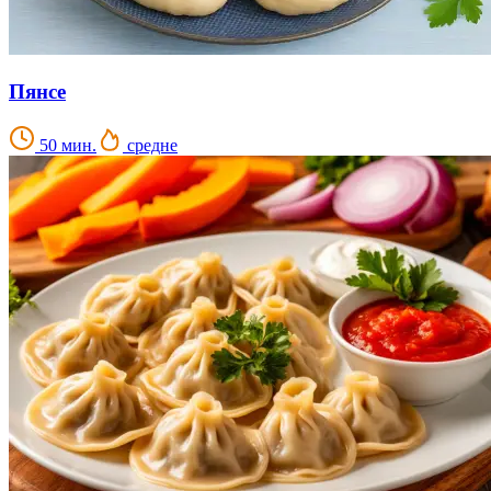
Пянсе
50 мин.
средне