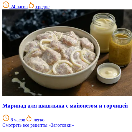
24 часов
средне
Маринад для шашлыка с майонезом и горчицей
8 часов
легко
Смотреть все рецепты «Заготовки»