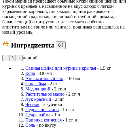
Такой маринад превращает обычные куски свиной шейки или
куриных крыльев в насыщенное на вкус блюдо с лёгкой
карамельной корочкой, где каждая порция раскрывается
насыщенной сладостью, кислинкой и глубиной аромата, а
баланс специй и цитрусовых делает мясо особенно
аппетитным на гриле или мангале, поднимая ваш шашлык на
новый уровень.
Ингредиенты
порций
−
5
+
Свиная шейка или куриные крылья
- 1,5 кг
Кола
- 330 мл
Апельсиновый сок
- 100 мл
Сок лайма
- 2 ст. л
Мед жидкий
- 2 ст. л
Растительное масло
- 2 ст. л
Лук красный
- 2 шт
Чеснок
- 3 зубчика
Цедра апельсина
- 1 ст. л
Цедра лайма
- 1 ч. л
Паприка копченая
- 1 ст. л
Соль
- по вкусу