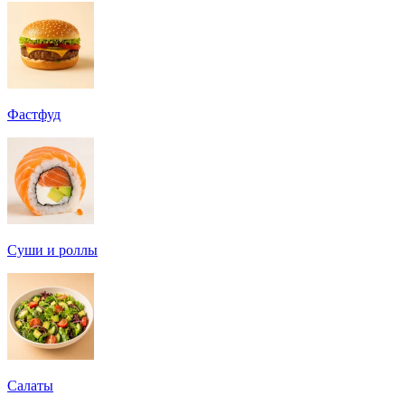
Фастфуд
Суши и роллы
Салаты