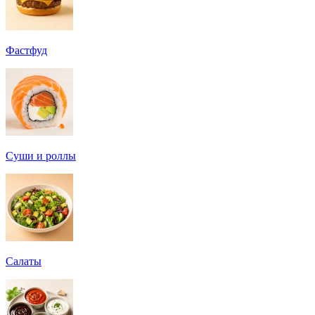
Фастфуд
Суши и роллы
Салаты