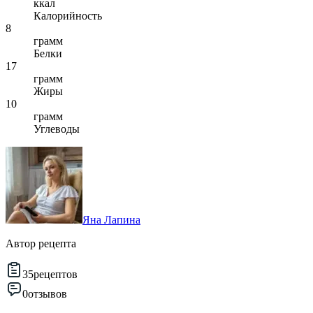
ккал
Калорийность
8
грамм
Белки
17
грамм
Жиры
10
грамм
Углеводы
Яна Лапина
Автор рецепта
35
рецептов
0
отзывов