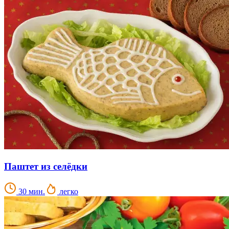
Паштет из селёдки
30 мин.
легко