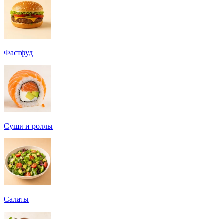
Фастфуд
Суши и роллы
Салаты