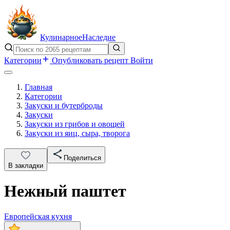
Кулинарное
Наследие
Категории
Опубликовать рецепт
Войти
Главная
Категории
Закуски и бутерброды
Закуски
Закуски из грибов и овощей
Закуски из яиц, сыра, творога
Поделиться
В закладки
Нежный паштет
Европейская кухня