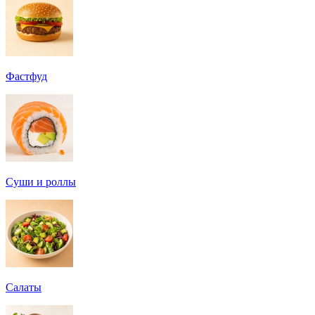
Фастфуд
Суши и роллы
Салаты