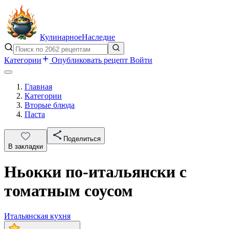
Кулинарное
Наследие
Категории
Опубликовать рецепт
Войти
Главная
Категории
Вторые блюда
Паста
Поделиться
В закладки
Ньокки по-итальянски с
томатным соусом
Итальянская кухня