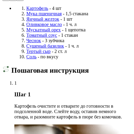
Картофель
- 4 шт
Мука пшеничная
- 1,5 стакана
Яичный желток
- 1 шт
Оливковое масло
- 1 ч. л
Мускатный орех
- 1 щепотка
Томатный соус
- 1 стакан
Чеснок
- 3 зубчика
Сушеный базилик
- 1 ч. л
Тертый сыр
- 2 ст. л
Соль
- по вкусу
Пошаговая инструкция
1
Шаг 1
Картофель очистите и отварите до готовности в
подсоленной воде. Слейте воду, оставив немного
отвара, и разомните картофель в пюре без комочков.