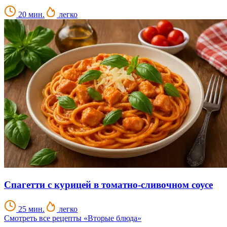
20 мин.
легко
Спагетти с курицей в томатно-сливочном соусе
25 мин.
легко
Смотреть все рецепты «Вторые блюда»