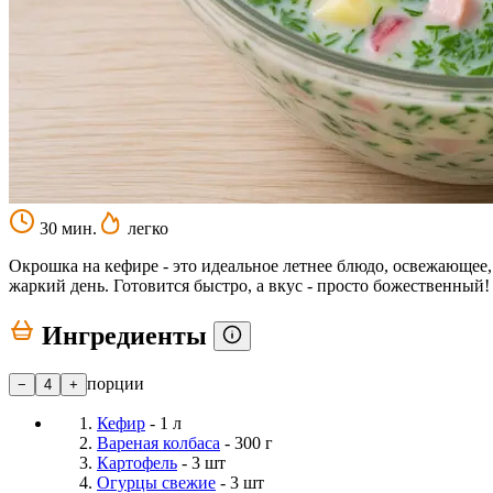
30 мин.
легко
Окрошка на кефире - это идеальное летнее блюдо, освежающее,
жаркий день. Готовится быстро, а вкус - просто божественный
Ингредиенты
порции
−
4
+
Кефир
- 1 л
Вареная колбаса
- 300 г
Картофель
- 3 шт
Огурцы свежие
- 3 шт