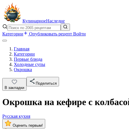
Кулинарное
Наследие
Категории
Опубликовать рецепт
Войти
Главная
Категории
Первые блюда
Холодные супы
Окрошка
Поделиться
В закладки
Окрошка на кефире с колбас
Русская кухня
Оценить первым!