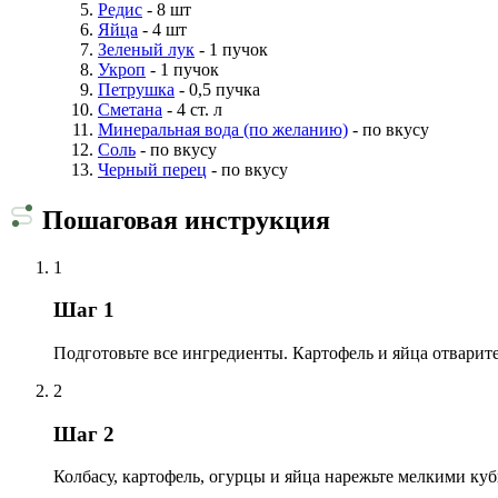
Редис
- 8 шт
Яйца
- 4 шт
Зеленый лук
- 1 пучок
Укроп
- 1 пучок
Петрушка
- 0,5 пучка
Сметана
- 4 ст. л
Минеральная вода (по желанию)
- по вкусу
Соль
- по вкусу
Черный перец
- по вкусу
Пошаговая инструкция
1
Шаг 1
Подготовьте все ингредиенты. Картофель и яйца отварите
2
Шаг 2
Колбасу, картофель, огурцы и яйца нарежьте мелкими ку