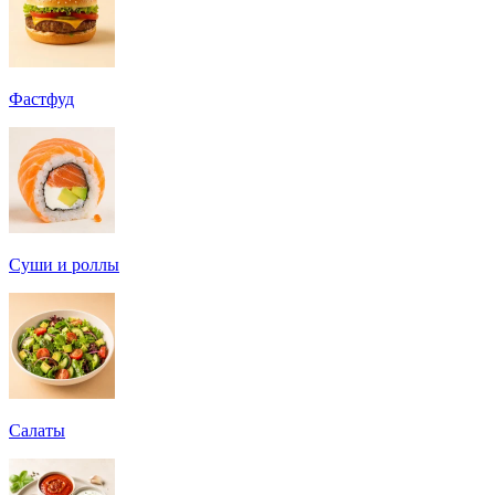
Фастфуд
Суши и роллы
Салаты