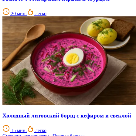
20 мин.
легко
Холодный литовский борщ с кефиром и свеклой
15 мин.
легко
Смотреть все рецепты «Первые блюда»