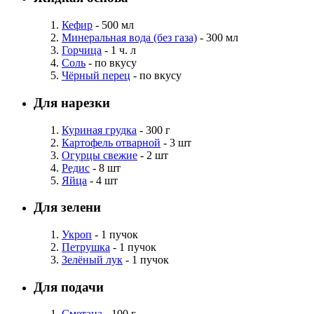
Кефир
- 500 мл
Минеральная вода (без газа)
- 300 мл
Горчица
- 1 ч. л
Соль
- по вкусу
Чёрный перец
- по вкусу
Для нарезки
Куриная грудка
- 300 г
Картофель отварной
- 3 шт
Огурцы свежие
- 2 шт
Редис
- 8 шт
Яйца
- 4 шт
Для зелени
Укроп
- 1 пучок
Петрушка
- 1 пучок
Зелёный лук
- 1 пучок
Для подачи
Сметана
- 100 г