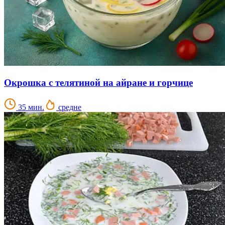
Окрошка с телятиной на айране и горчице
35 мин.
средне