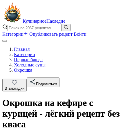
Кулинарное
Наследие
Категории
Опубликовать рецепт
Войти
Главная
Категории
Первые блюда
Холодные супы
Окрошка
Поделиться
В закладки
Окрошка на кефире с
курицей - лёгкий рецепт без
кваса