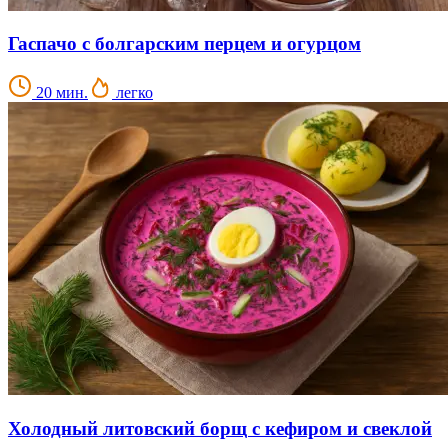
Гаспачо с болгарским перцем и огурцом
20 мин.
легко
Холодный литовский борщ с кефиром и свеклой