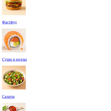
Фастфуд
Суши и роллы
Салаты