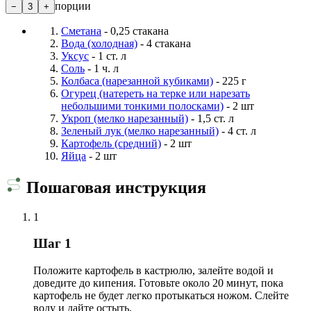
порции
−
3
+
Сметана
- 0,25 стакана
Вода (холодная)
- 4 стакана
Уксус
- 1 ст. л
Соль
- 1 ч. л
Колбаса (нарезанной кубиками)
- 225 г
Огурец (натереть на терке или нарезать
небольшими тонкими полосками)
- 2 шт
Укроп (мелко нарезанный)
- 1,5 ст. л
Зеленый лук (мелко нарезанный)
- 4 ст. л
Картофель (средний)
- 2 шт
Яйца
- 2 шт
Пошаговая инструкция
1
Шаг 1
Положите картофель в кастрюлю, залейте водой и
доведите до кипения. Готовьте около 20 минут, пока
картофель не будет легко протыкаться ножом. Слейте
воду и дайте остыть.