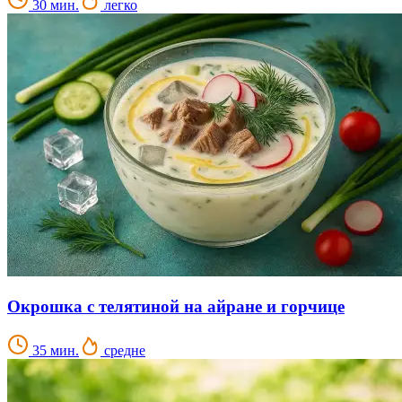
30 мин.
легко
Окрошка с телятиной на айране и горчице
35 мин.
средне