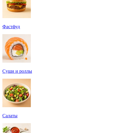
Фастфуд
Суши и роллы
Салаты