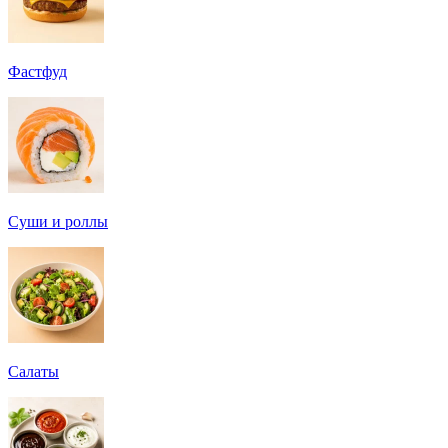
Фастфуд
Суши и роллы
Салаты