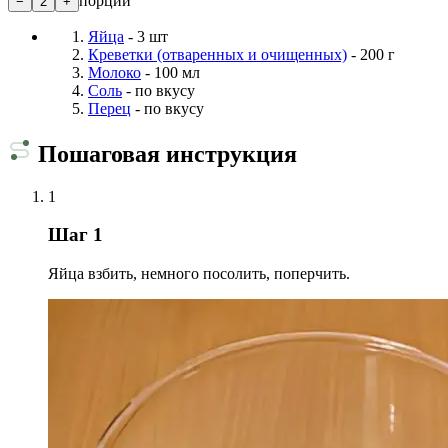
порции
−
2
+
Яйца
- 3 шт
Креветки (отваренных и очищенных)
- 200 г
Молоко
- 100 мл
Соль
- по вкусу
Перец
- по вкусу
Пошаговая инструкция
1
Шаг 1
Яйца взбить, немного посолить, поперчить.