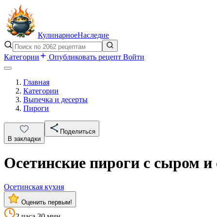
Кулинарное
Наследие
Категории
Опубликовать рецепт
Войти
Главная
Категории
Выпечка и десерты
Пироги
Поделиться
В закладки
Осетинские пироги с сыром и
Осетинская кухня
Оценить первым!
2 часа 30 мин.