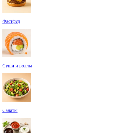
Фастфуд
Суши и роллы
Салаты