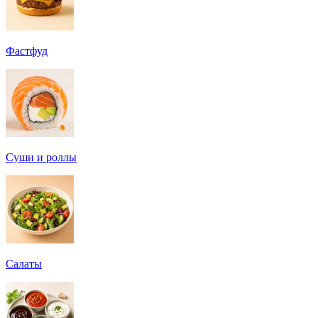
Фастфуд
Суши и роллы
Салаты