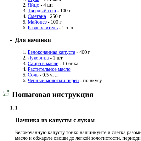
Яйцо
- 4 шт
Твердый сыр
- 100 г
Сметана
- 250 г
Майонез
- 100 г
Разрыхлитель
- 1 ч. л
Для начинки
Белокочанная капуста
- 400 г
Луковица
- 1 шт
Сайра в масле
- 1 банка
Растительное масло
Соль
- 0,5 ч. л
Черный молотый перец
- по вкусу
Пошаговая инструкция
1
Начинка из капусты с луком
Белокочанную капусту тонко нашинкуйте и слегка разомни
масло и обжарьте овощи до легкой золотистости, период