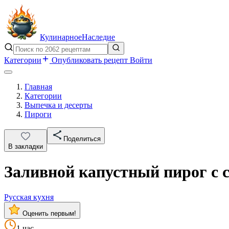
Кулинарное
Наследие
Категории
Опубликовать рецепт
Войти
Главная
Категории
Выпечка и десерты
Пироги
Поделиться
В закладки
Заливной капустный пирог с 
Русская кухня
Оценить первым!
1 час