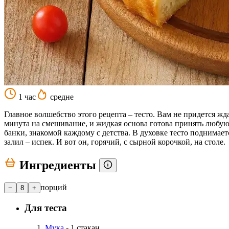
1 час
средне
Главное волшебство этого рецепта – тесто. Вам не придется жда
минута на смешивание, и жидкая основа готова принять любую 
банки, знакомой каждому с детства. В духовке тесто поднимает
залил – испек. И вот он, горячий, с сырной корочкой, на столе.
Ингредиенты
порций
−
8
+
Для теста
Мука
- 1 стакан